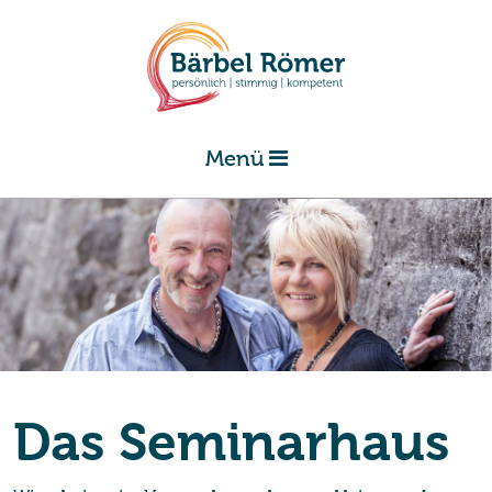
Menü
Das Se­mi­nar­haus