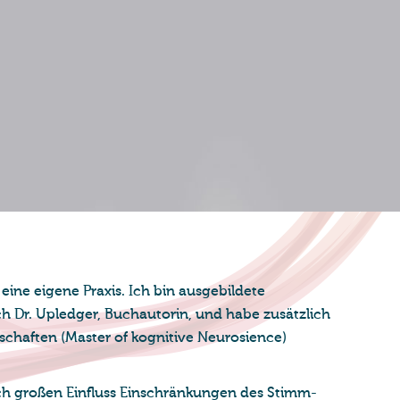
eine eigene Praxis. Ich bin ausgebildete
ch Dr. Upledger, Buchautorin, und habe zusätzlich
chaften (Master of kognitive Neurosience)
ch großen Einfluss Einschränkungen des Stimm-