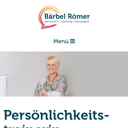
Menü
Per­sön­lich­keits­