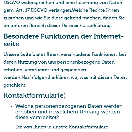
DSGVO widersprechen und eine Löschung von Daten
gem. Art. 17 DSGVO verlangen.Welche Rechte Ihnen
zustehen und wie Sie diese geltend machen, finden Sie
im unteren Bereich dieser Datenschutzerklärung.
Be­son­de­re Funk­tio­nen der In­ter­net­
sei­te
Unsere Seite bietet Ihnen verschiedene Funktionen, bei
deren Nutzung von uns personenbezogene Daten
erhoben, verarbeitet und gespeichert
werden.Nachfolgend erklären wir, was mit diesen Daten
geschieht:
Kon­takt­for­mu­lar(e)
Wel­che per­so­nen­be­zo­ge­nen Daten wer­den
er­ho­ben und in wel­chem Um­fang wer­den
diese ver­ar­bei­tet?
Die von Ihnen in unsere Kontaktformulare