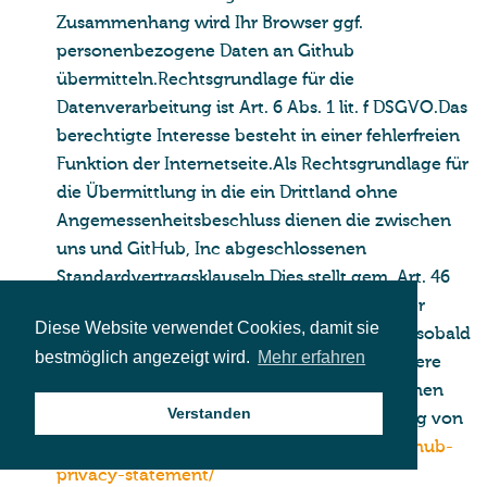
Zusammenhang wird Ihr Browser ggf.
personenbezogene Daten an Github
übermitteln.Rechtsgrundlage für die
Datenverarbeitung ist Art. 6 Abs. 1 lit. f DSGVO.Das
berechtigte Interesse besteht in einer fehlerfreien
Funktion der Internetseite.Als Rechtsgrundlage für
die Übermittlung in die ein Drittland ohne
Angemessenheitsbeschluss dienen die zwischen
uns und GitHub, Inc abgeschlossenen
Standardvertragsklauseln.Dies stellt gem. Art. 46
DSGVO eine geeignete Garantie im Sinne der
Diese Website verwendet Cookies, damit sie
DSGVO dar.Die Löschung der Daten erfolgt, sobald
bestmöglich angezeigt wird.
Mehr erfahren
der Zweck ihrer Erhebung erfüllt wurde.Weitere
Informationen zum Handling der übertragenen
Verstanden
Daten finden Sie in der Datenschutzerklärung von
Github:
https://help.github.com/articles/github-
privacy-statement/