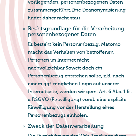
vorliegenden, personenbezogenen Daten
zusammengeführt.Eine Deanonymisierung
findet daher nicht statt.
Rechts­grund­la­ge für die Ver­ar­bei­tung
per­so­nen­be­zo­ge­ner Daten
Es besteht kein Personenbezug. Matomo
macht das Verhalten von betroffenen
Personen im Internet nicht
nachvollziehbar.Soweit doch ein
Personenbezug entstehen sollte, z.B. nach
einem ggf. möglichen Login auf unserer
Internetseite, werden wir gem. Art. 6 Abs. 1 lit.
a DSGVO (Einwilligung) vorab eine explizite
Einwilligung vor der Herstellung eines
Personenbezugs einholen.
Zweck der Da­ten­ver­ar­bei­tung