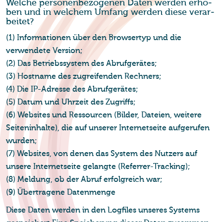
Wel­che per­so­nen­be­zo­ge­nen Daten wer­den er­ho­
ben und in wel­chem Um­fang wer­den diese ver­ar­
bei­tet?
(1) Informationen über den Browsertyp und die
verwendete Version;
(2) Das Betriebssystem des Abrufgerätes;
(3) Hostname des zugreifenden Rechners;
(4) Die IP-Adresse des Abrufgerätes;
(5) Datum und Uhrzeit des Zugriffs;
(6) Websites und Ressourcen (Bilder, Dateien, weitere
Seiteninhalte), die auf unserer Internetseite aufgerufen
wurden;
(7) Websites, von denen das System des Nutzers auf
unsere Internetseite gelangte (Referrer-Tracking);
(8) Meldung, ob der Abruf erfolgreich war;
(9) Übertragene Datenmenge
Diese Daten werden in den Logfiles unseres Systems