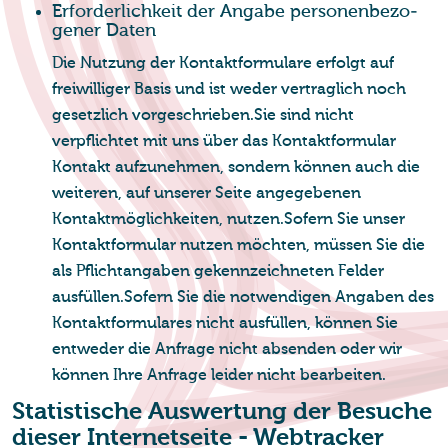
Er­for­der­lich­keit der An­ga­be per­so­nen­be­zo­
ge­ner Daten
Die Nutzung der Kontaktformulare erfolgt auf
freiwilliger Basis und ist weder vertraglich noch
gesetzlich vorgeschrieben.Sie sind nicht
verpflichtet mit uns über das Kontaktformular
Kontakt aufzunehmen, sondern können auch die
weiteren, auf unserer Seite angegebenen
Kontaktmöglichkeiten, nutzen.Sofern Sie unser
Kontaktformular nutzen möchten, müssen Sie die
als Pflichtangaben gekennzeichneten Felder
ausfüllen.Sofern Sie die notwendigen Angaben des
Kontaktformulares nicht ausfüllen, können Sie
entweder die Anfrage nicht absenden oder wir
können Ihre Anfrage leider nicht bearbeiten.
Sta­tis­ti­sche Aus­wer­tung der Be­su­che
die­ser In­ter­net­sei­te - Web­tra­cker