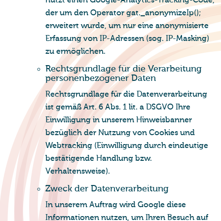
nutzt einen Google-Analytics-Tracking-Code,
der um den Operator gat._anonymizeIp();
erweitert wurde, um nur eine anonymisierte
Erfassung von IP-Adressen (sog. IP-Masking)
zu ermöglichen.
Rechts­grund­la­ge für die Ver­ar­bei­tung
per­so­nen­be­zo­ge­ner Daten
Rechtsgrundlage für die Datenverarbeitung
ist gemäß Art. 6 Abs. 1 lit. a DSGVO Ihre
Einwilligung in unserem Hinweisbanner
bezüglich der Nutzung von Cookies und
Webtracking (Einwilligung durch eindeutige
bestätigende Handlung bzw.
Verhaltensweise).
Zweck der Da­ten­ver­ar­bei­tung
In unserem Auftrag wird Google diese
Informationen nutzen, um Ihren Besuch auf